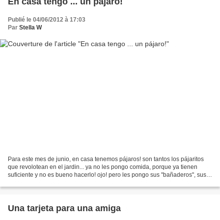
En casa tengo ... un pájaro!
Publié le 04/06/2012 à 17:03
Par
Stella W
Para este mes de junio, en casa tenemos pájaros! son tantos los pájaritos
que revolotean en el jardin... ya no les pongo comida, porque ya tienen
suficiente y no es bueno hacerlo! ojo! pero les pongo sus "bañaderos", sus
tinas de baño, sus piscinas o...
Una tarjeta para una amiga