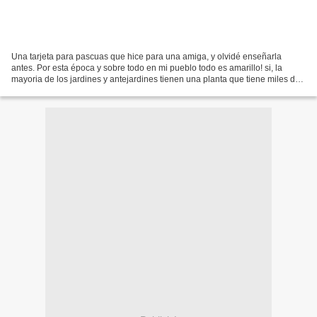
Una tarjeta para pascuas que hice para una amiga, y olvidé enseñarla
antes. Por esta época y sobre todo en mi pueblo todo es amarillo! si, la
mayoria de los jardines y antejardines tienen una planta que tiene miles de
florcitas amarillas, le salen antes...