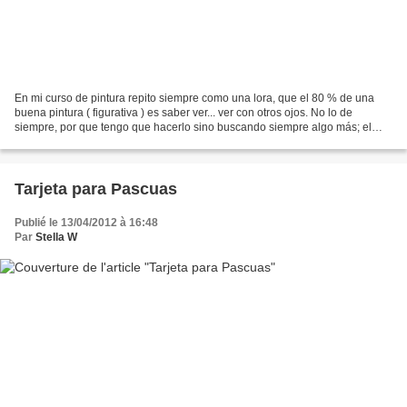
En mi curso de pintura repito siempre como una lora, que el 80 % de una
buena pintura ( figurativa ) es saber ver... ver con otros ojos. No lo de
siempre, por que tengo que hacerlo sino buscando siempre algo más; el
juego de luces por ejm. o de formas,...
Tarjeta para Pascuas
Publié le 13/04/2012 à 16:48
Par
Stella W