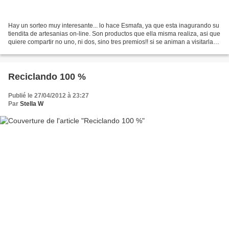
Hay un sorteo muy interesante... lo hace Esmafa, ya que esta inagurando su
tiendita de artesanias on-line. Son productos que ella misma realiza, asi que
quiere compartir no uno, ni dos, sino tres premios!! si se animan a visitarla
es por aqui.
Reciclando 100 %
Publié le 27/04/2012 à 23:27
Par
Stella W