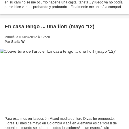
en su camino se me ocurrió hacerle una cajita_tarjeta... y luego ya no podía
parar, hice varias, probando y probando... Finalmente me animé a compartir
el tutorial... en video ! La...
En casa tengo ... una flor! (mayo '12)
Publié le 03/05/2012 à 17:20
Par
Stella W
Para este mes en la sección Mixed media del foro Divas he propuesto:
Flores! El mes de mayo en Colombia y acá en Alemania es de flores! de
repente el mundo se cubre de todos los colores! es un espectáculo