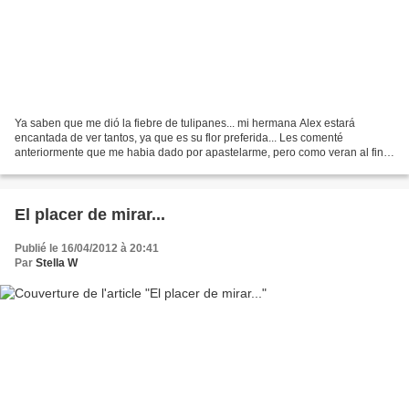
Ya saben que me dió la fiebre de tulipanes... mi hermana Alex estará
encantada de ver tantos, ya que es su flor preferida... Les comenté
anteriormente que me habia dado por apastelarme, pero como veran al final
la linea negra se me coló por ahi... Como...
El placer de mirar...
Publié le 16/04/2012 à 20:41
Par
Stella W