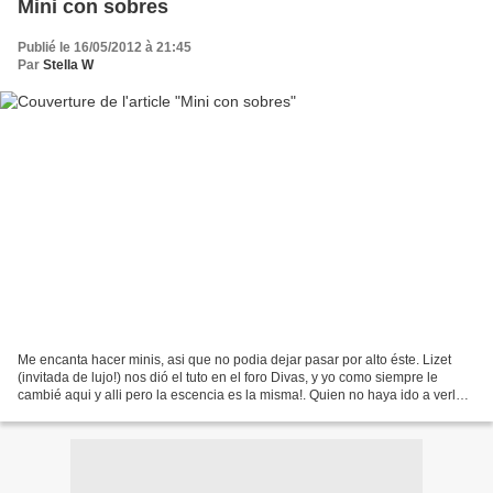
Mini con sobres
Publié le 16/05/2012 à 21:45
Par
Stella W
Me encanta hacer minis, asi que no podia dejar pasar por alto éste. Lizet
(invitada de lujo!) nos dió el tuto en el foro Divas, y yo como siempre le
cambié aqui y alli pero la escencia es la misma!. Quien no haya ido a verlo
aqui les dejo el "link" directo....