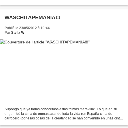
menos 20 x 20 cms. que como...
WASCHITAPEMANIA!!!
Publié le 23/05/2012 à 10:44
Par
Stella W
Supongo que ya todas conocemos estas "cintas maravilla". Lo que en su
origen fué la cinta de enmascarar de toda la vida (en España cinta de
carrocero) por esas cosas de la creatividad se han convertido en unas cintas
con los mil y un disennos, las cuales...