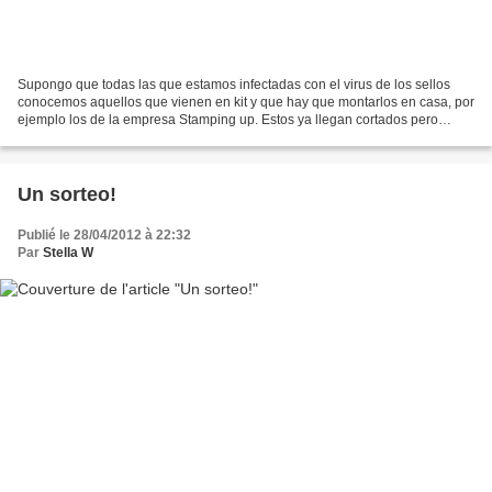
Supongo que todas las que estamos infectadas con el virus de los sellos
conocemos aquellos que vienen en kit y que hay que montarlos en casa, por
ejemplo los de la empresa Stamping up. Estos ya llegan cortados pero
todavia en la lámina de donde fueron...
Un sorteo!
Publié le 28/04/2012 à 22:32
Par
Stella W