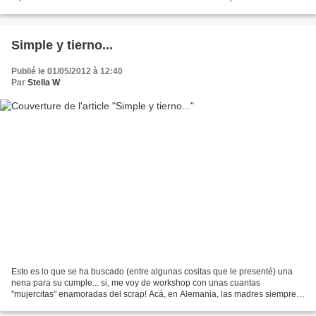
magnífico! asi que en estas casitas no podian...
Simple y tierno...
Publié le 01/05/2012 à 12:40
Par
Stella W
Esto es lo que se ha buscado (entre algunas cositas que le presenté) una
nena para su cumple... si, me voy de workshop con unas cuantas
"mujercitas" enamoradas del scrap! Acá, en Alemania, las madres siempre
buscan una actividad especial para hacerla...