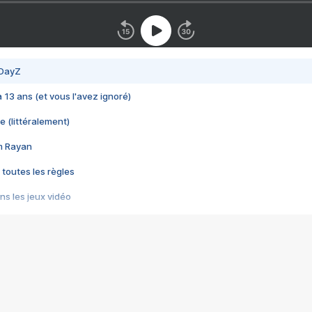
 DayZ
 a 13 ans (et vous l'avez ignoré)
e (littéralement)
im Rayan
 toutes les règles
s les jeux vidéo
us choquant de Rockstar ? - Le scandale BULLY
e plus moche de Steam
du RÊVE tourne au CAUCHEMAR
pendant 8 heures