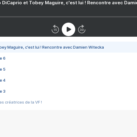
 DiCaprio et Tobey Maguire, c'est lui ! Rencontre avec Dam
bey Maguire, c'est lui ! Rencontre avec Damien Witecka
e 6
e 5
e 4
e 3
s créatrices de la VF !
e 2
e 1
e Mektoub My Love arrive enfin ! Rencontre avec Shaïn Boumedine et Sal